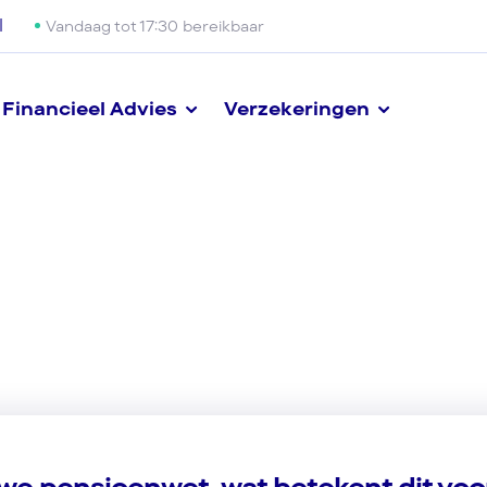
l
Vandaag tot 17:30 bereikbaar
Financieel Advies
Verzekeringen
we pensioenwet, wat betekent dit voo