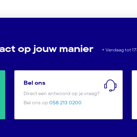
act op jouw manier
Vandaag tot 17
Bel ons
Direct een antwoord op je vraag?
Bel ons op
058 213 0200