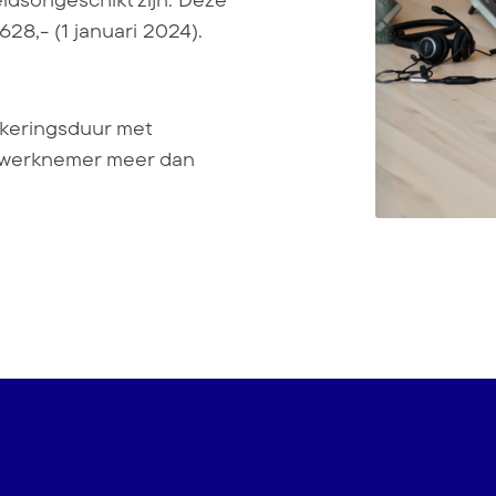
eidsongeschikt zijn. Deze
28,- (1 januari 2024).
tkeringsduur met
e werknemer meer dan