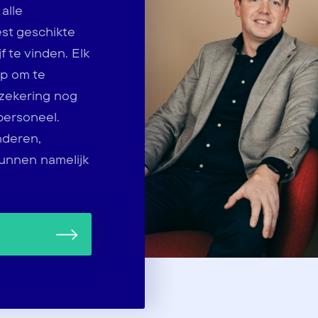
alle
st geschikte
 te vinden. Elk
op om te
zekering nog
personeel.
nderen,
kunnen namelijk