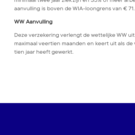
minimaal twee jaar ziek zijn en 35% of meer arb
aanvulling is boven de WIA-loongrens van € 71.6
WW Aanvulling
Deze verzekering verlengt de wettelijke WW ui
maximaal veertien maanden en keert uit als d
tien jaar heeft gewerkt.