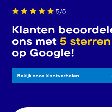
5/5
Klanten beoordel
ons met
5 sterren
op Google!
Bekijk onze klantverhalen