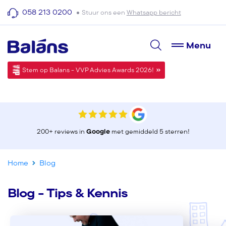
058 213 0200
Stuur ons een
Whatsapp bericht
Menu
Stem op Balans - VVP Advies Awards 2026!
200+ reviews in
Google
met gemiddeld 5 sterren!
Home
Blog
Blog - Tips & Kennis