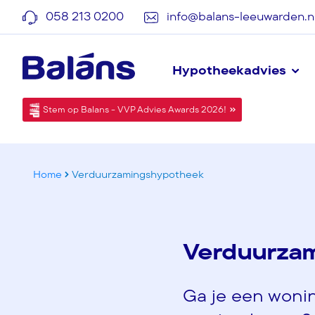
058 213 0200
info@balans-leeuwarden.n
Hypotheekadvies
Stem op Balans - VVP Advies Awards 2026!
Home
Verduurzamingshypotheek
Verduurza
Ga je een woni