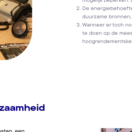
De energiebehoefte d
duurzame bronnen, 
Wanneer er toch nog
te doen op de meest
hoogrendementsket
rzaamheid
osten, een