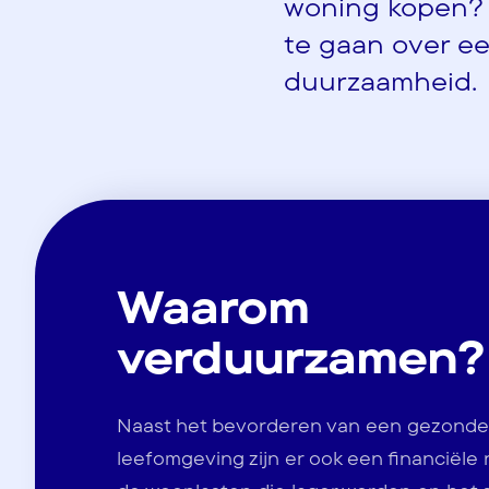
woning kopen? 
te gaan over e
duurzaamheid.
Waarom
verduurzamen?
Naast het bevorderen van een gezonde
leefomgeving zijn er ook een financiële