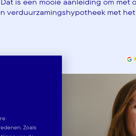
Dat is een mooie aanleiding om met o
en verduurzamingshypotheek met het
re
 redenen. Zoals