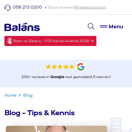
058 213 0200
Stuur ons een
Whatsapp bericht
Menu
Stem op Balans - VVP Advies Awards 2026!
200+ reviews in
Google
met gemiddeld 5 sterren!
Home
Blog
Blog - Tips & Kennis