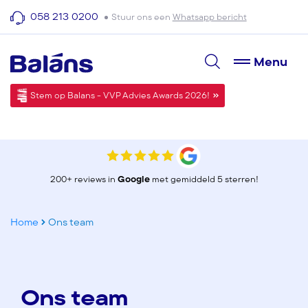
058 213 0200
Stuur ons een
Whatsapp bericht
Menu
Stem op Balans - VVP Advies Awards 2026!
200+ reviews in
Google
met gemiddeld 5 sterren!
Home
Ons team
Ons team