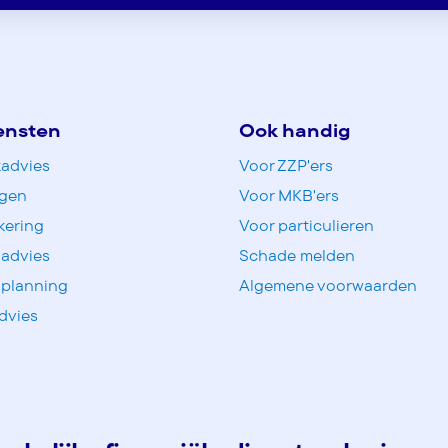
ensten
Ook handig
advies
Voor ZZP'ers
ngen
Voor MKB'ers
kering
Voor particulieren
 advies
Schade melden
 planning
Algemene voorwaarden
dvies