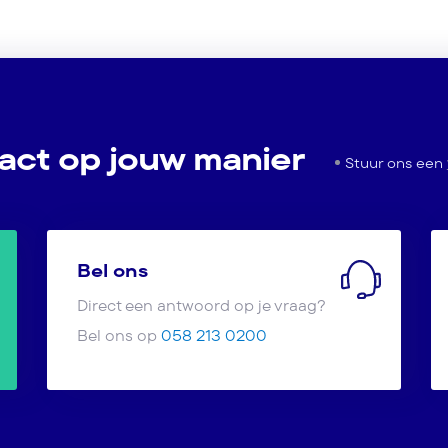
act op jouw manier
Stuur ons een
Bel ons
Direct een antwoord op je vraag?
Bel ons op
058 213 0200