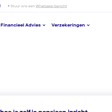
l
Stuur ons een
Whatsapp bericht
Financieel Advies
Verzekeringen
oe je zelf je pensioen inricht