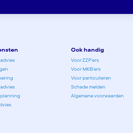
ensten
Ook handig
advies
Voor ZZP'ers
ngen
Voor MKB'ers
kering
Voor particulieren
 advies
Schade melden
 planning
Algemene voorwaarden
dvies