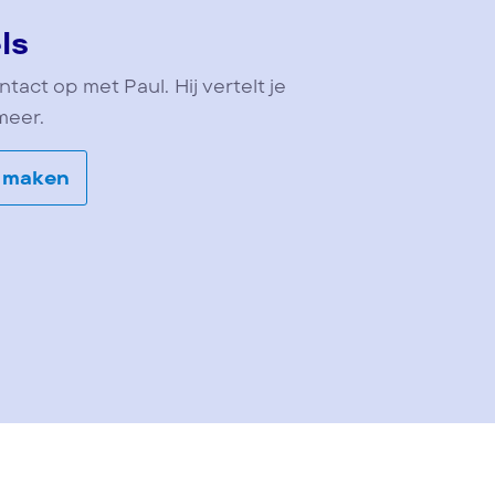
ls
ct op met Paul. Hij vertelt je
meer.
 maken