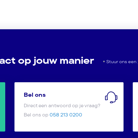
act op jouw manier
Stuur ons een
Bel ons
Direct een antwoord op je vraag?
Bel ons op
058 213 0200