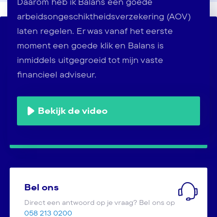
Daarom heb ik Balans een goede
arbeidsongeschiktheidsverzekering (AOV)
laten regelen. Er was vanaf het eerste
Contact op jouw manier
moment een goede klik en Balans is
Vandaag tot 17:30 bereikbaar
inmiddels uitgegroeid tot mijn vaste
financieel adviseur.
Maak een afspraak
Maak nu vrijblijvend een afspraak met een
Bekijk de video
van onze adviseurs
Bel ons
Direct een antwoord op je vraag? Bel ons op
058 213 0200