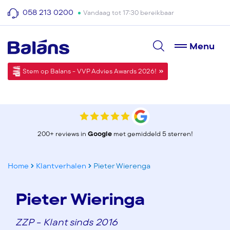
058 213 0200
Vandaag tot 17:30 bereikbaar
Menu
Stem op Balans - VVP Advies Awards 2026!
200+ reviews in
Google
met gemiddeld 5 sterren!
Home
Klantverhalen
Pieter Wierenga
Pieter Wieringa
ZZP - Klant sinds 2016