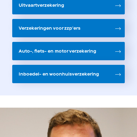
Uitvaartverzekering
Verzekeringen voor zzp’ers
Auto-, fiets- en motor verzekering
Inboedel- en woonhuisverzekering