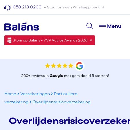
058 213 0200
Stuur ons een
Whatsapp bericht
Menu
Stem op Balans - VVP Advies Awards 2026!
200+ reviews in
Google
met gemiddeld 5 sterren!
Home
Verzekeringen
Particuliere
verzekering
Overlijdensrisicoverzekering
Overlijdensrisicoverzeke