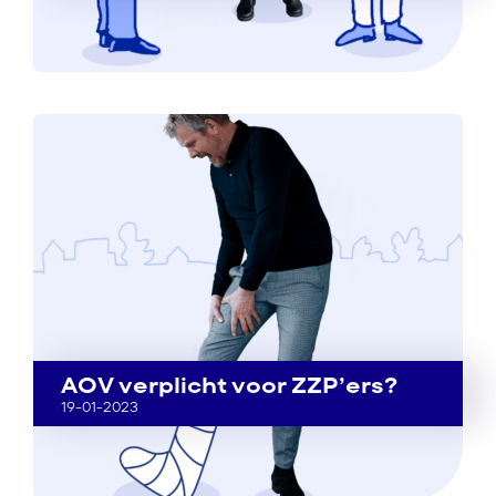
AOV verplicht voor ZZP’ers?
19-01-2023