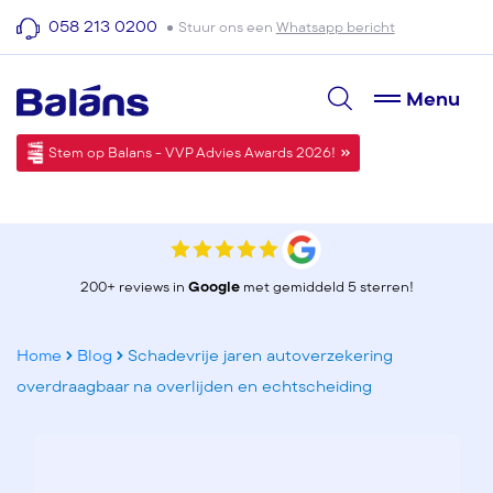
058 213 0200
Stuur ons een
Whatsapp bericht
Menu
Stem op Balans - VVP Advies Awards 2026!
200+ reviews in
Google
met gemiddeld 5 sterren!
Home
Blog
Schadevrije jaren autoverzekering
overdraagbaar na overlijden en echtscheiding