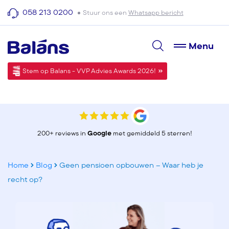
058 213 0200
Stuur ons een
Whatsapp bericht
Menu
Stem op Balans - VVP Advies Awards 2026!
200+ reviews in
Google
met gemiddeld 5 sterren!
Home
Blog
Geen pensioen opbouwen – Waar heb je
recht op?