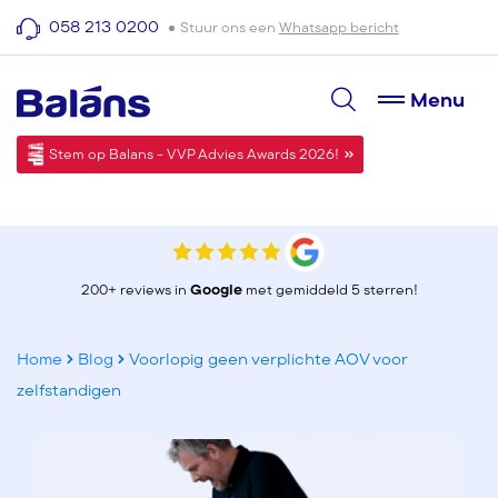
058 213 0200
Stuur ons een
Whatsapp bericht
Menu
Stem op Balans - VVP Advies Awards 2026!
200+ reviews in
Google
met gemiddeld 5 sterren!
Home
Blog
Voorlopig geen verplichte AOV voor
zelfstandigen