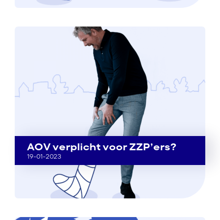
AOV verplicht voor ZZP’ers?
19-01-2023