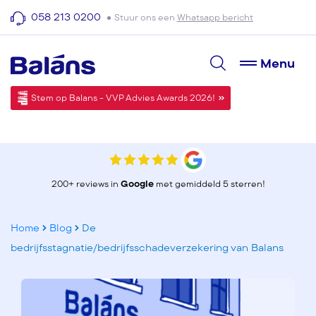
058 213 0200
Stuur ons een
Whatsapp bericht
Menu
Stem op Balans - VVP Advies Awards 2026!
200+ reviews in
Google
met gemiddeld 5 sterren!
Home
Blog
De
bedrijfsstagnatie/bedrijfsschadeverzekering van Balans