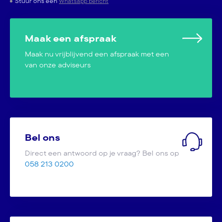
Stuur ons een
Whatsapp bericht
Maak een afspraak
Maak nu vrijblijvend een afspraak met een
van onze adviseurs
Bel ons
Direct een antwoord op je vraag? Bel ons op
058 213 0200