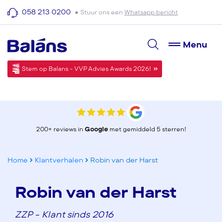
058 213 0200
Stuur ons een
Whatsapp bericht
Menu
Stem op Balans - VVP Advies Awards 2026!
200+ reviews in
Google
met gemiddeld 5 sterren!
Home
Klantverhalen
Robin van der Harst
Robin van der Harst
ZZP - Klant sinds 2016