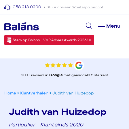
058 213 0200
Stuur ons een
Whatsapp bericht
Menu
Stem op Balans - VVP Advies Awards 2026!
200+ reviews in
Google
met gemiddeld 5 sterren!
Home
Klantverhalen
Judith van Huizedop
Judith van Huizedop
Particulier - Klant sinds 2020