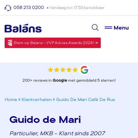
058 213 0200
Vandaag tot 17:30 bereikbaar
Menu
Stem op Balans - VVP Advies Awards 2026!
200+ reviews in
Google
met gemiddeld 5 sterren!
Home
Klantverhalen
Guido De Mari Café De Rus
Guido de Mari
Particulier, MKB - Klant sinds 2007