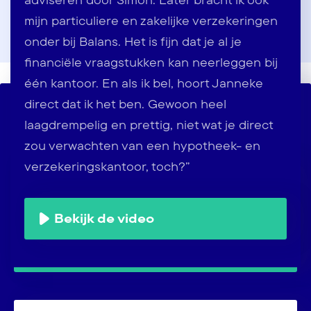
mijn particuliere en zakelijke verzekeringen
onder bij Balans. Het is fijn dat je al je
financiële vraagstukken kan neerleggen bij
één kantoor. En als ik bel, hoort Janneke
direct dat ik het ben. Gewoon heel
Contact op jouw manier
laagdrempelig en prettig, niet wat je direct
Vandaag tot 17:30 bereikbaar
zou verwachten van een hypotheek- en
verzekeringskantoor, toch?”
Maak een afspraak
Maak nu vrijblijvend een afspraak met een
Bekijk de video
van onze adviseurs