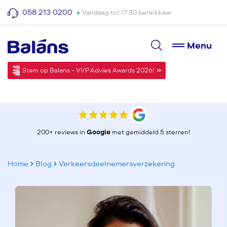
058 213 0200
Vandaag tot 17:30 bereikbaar
Menu
Stem op Balans - VVP Advies Awards 2026!
200+ reviews in
Google
met gemiddeld 5 sterren!
Home
Blog
Verkeersdeelnemersverzekering