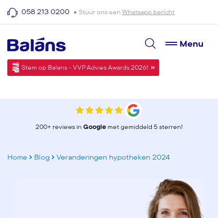
058 213 0200
Stuur ons een
Whatsapp bericht
Menu
Stem op Balans - VVP Advies Awards 2026!
200+ reviews in
Google
met gemiddeld 5 sterren!
Home
Blog
Veranderingen hypotheken 2024