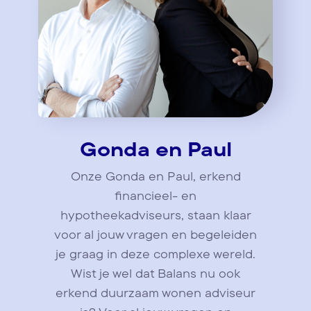
Gonda en Paul
Onze Gonda en Paul, erkend
financieel- en
hypotheekadviseurs, staan klaar
voor al jouw vragen en begeleiden
je graag in deze complexe wereld.
Wist je wel dat Balans nu ook
erkend duurzaam wonen adviseur