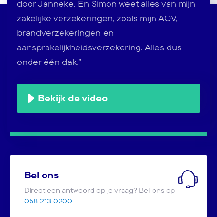
door Janneke. En Simon weet alles van mijn
zakelijke verzekeringen, zoals mijn AOV,
Contact op jouw manier
brandverzekeringen en
Stuur ons een
Whatsapp bericht
aansprakelijkheidsverzekering. Alles dus
onder één dak.”
Maak een afspraak
Maak nu vrijblijvend een afspraak met een
Bekijk de video
van onze adviseurs
Bel ons
Direct een antwoord op je vraag? Bel ons op
058 213 0200