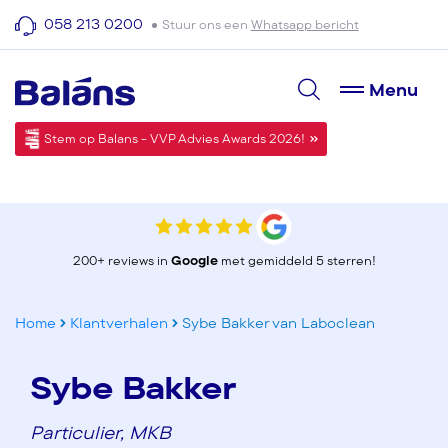
058 213 0200
Stuur ons een
Whatsapp bericht
Menu
Stem op Balans - VVP Advies Awards 2026!
200+ reviews in
Google
met gemiddeld 5 sterren!
Home
Klantverhalen
Sybe Bakker van Laboclean
Sybe Bakker
Particulier, MKB