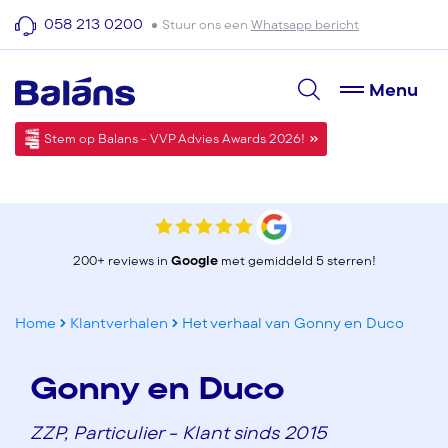
058 213 0200
Stuur ons een
Whatsapp bericht
Menu
Stem op Balans - VVP Advies Awards 2026!
200+ reviews in
Google
met gemiddeld 5 sterren!
Home
Klantverhalen
Het verhaal van Gonny en Duco
Gonny en Duco
ZZP, Particulier - Klant sinds 2015