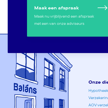
Maak een afspraak
Maak nu vrijblijvend een afspraak
met een van onze adviseurs
Onze di
Hypotheek
Verzekeri
AOV verze