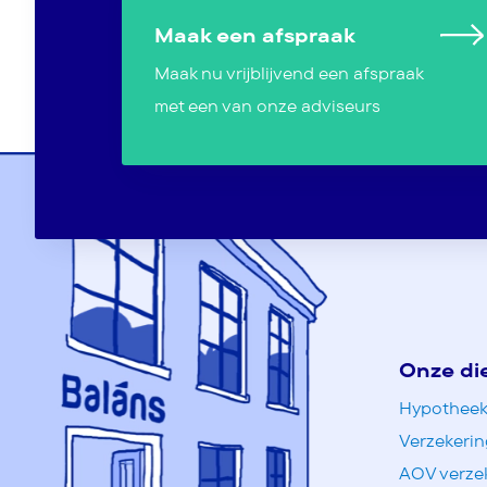
Maak een afspraak
Maak nu vrijblijvend een afspraak
met een van onze adviseurs
Onze di
Hypotheek
Verzekeri
AOV verze