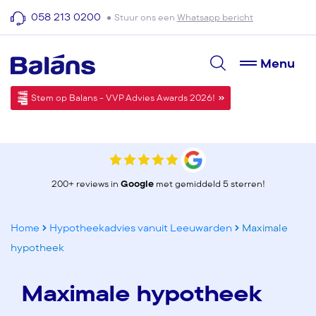
058 213 0200
Stuur ons een
Whatsapp bericht
Menu
Stem op Balans - VVP Advies Awards 2026!
200+ reviews in
Google
met gemiddeld 5 sterren!
Home
Hypotheekadvies vanuit Leeuwarden
Maximale
hypotheek
Maximale hypotheek