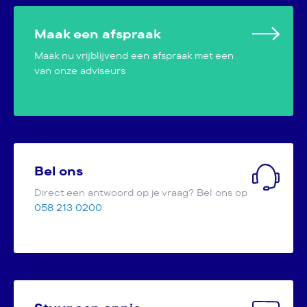
Maak een afspraak
Maak nu vrijblijvend een afspraak met een
van onze adviseurs
Bel ons
Direct een antwoord op je vraag? Bel ons op
058 213 0200